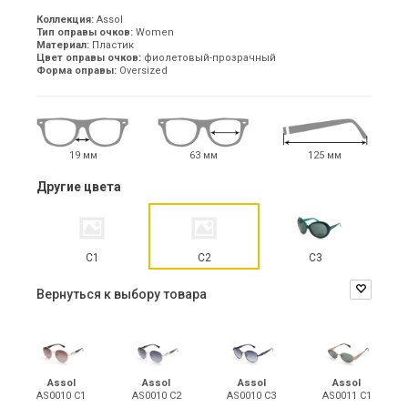
Коллекция:
Assol
Тип оправы очков:
Women
Материал:
Пластик
Цвет оправы очков:
фиолетовый-прозрачный
Форма оправы:
Oversized
19 мм
63 мм
125 мм
Другие цвета
C1
C2
C3
Вернуться к выбору товара
Assol
Assol
Assol
Assol
AS0010 С1
AS0010 С2
AS0010 С3
AS0011 С1