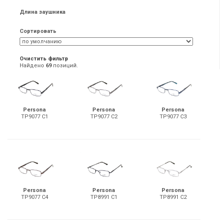
Длина заушника
Сортировать
Очистить фильтр
Найдено
69
позиций.
Persona
Persona
Persona
TP9077 С1
TP9077 С2
TP9077 С3
Persona
Persona
Persona
TP9077 С4
TP8991 С1
TP8991 С2