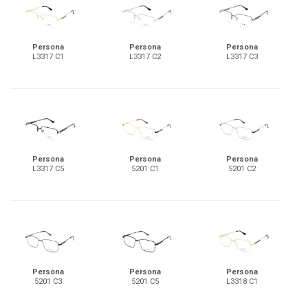
Persona
Persona
Persona
L3317 C1
L3317 C2
L3317 C3
Persona
Persona
Persona
L3317 C5
5201 C1
5201 C2
Persona
Persona
Persona
5201 C3
5201 C5
L3318 C1