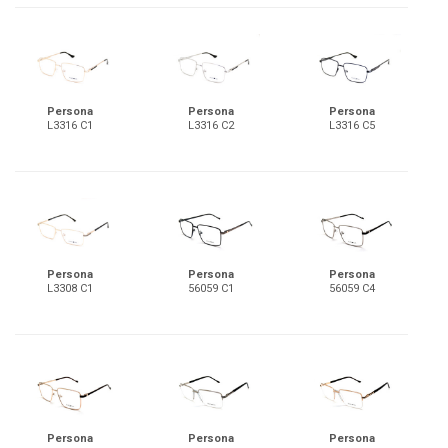
Persona
Persona
Persona
L3316 C1
L3316 C2
L3316 C5
Persona
Persona
Persona
L3308 C1
56059 C1
56059 C4
Persona
Persona
Persona