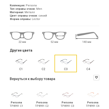
Коллекция:
Persona
Тип оправы очков:
Men
Материал:
Металл
Цвет оправы очков:
синий
Форма оправы:
Lector
22 мм
52 мм
140 мм
Другие цвета
С1
С2
С3
С4
Вернуться к выбору товара
Persona
Persona
Persona
Persona
TP8991 С1
TP8991 С2
TP8991 С3
TP8991 С4