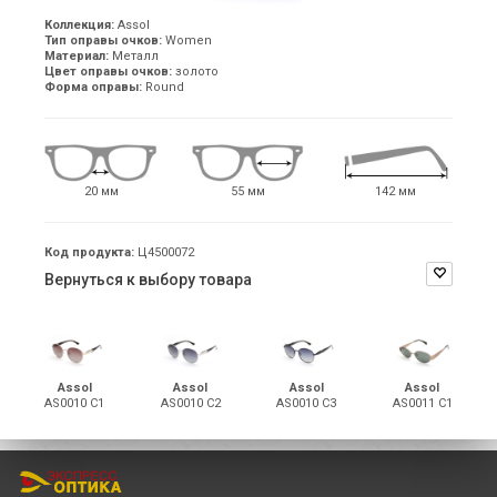
Коллекция:
Assol
Тип оправы очков:
Women
Материал:
Металл
Цвет оправы очков:
золото
Форма оправы:
Round
20 мм
55 мм
142 мм
Код продукта:
Ц4500072
Вернуться к выбору товара
Assol
Assol
Assol
Assol
AS0010 С1
AS0010 С2
AS0010 С3
AS0011 С1