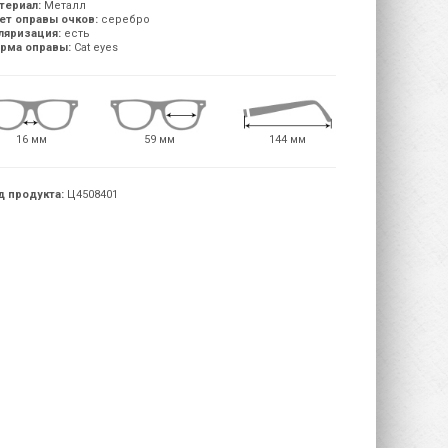
териал:
Металл
ет оправы очков:
серебро
ляризация:
есть
рма оправы:
Cat eyes
16 мм
59 мм
144 мм
д продукта:
Ц4508401