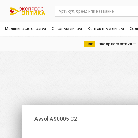
Медицинские оправы
Очковые линзы
Контактные линзы
Сол
ЭкспрессОптика — с
Опт
Assol AS0005 С2