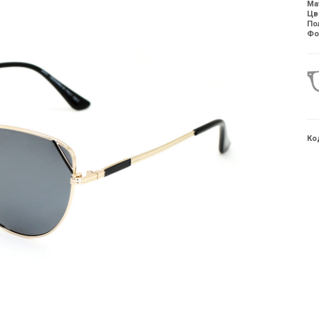
Ма
Цв
По
Фо
Ко