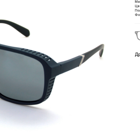
Ма
Цв
По
Фо
Др