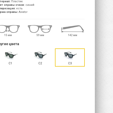
териал:
Пластик
ет оправы очков:
синий
ляризация:
есть
рма оправы:
Aviator
15 мм
59 мм
142 мм
угие цвета
C1
C2
C3