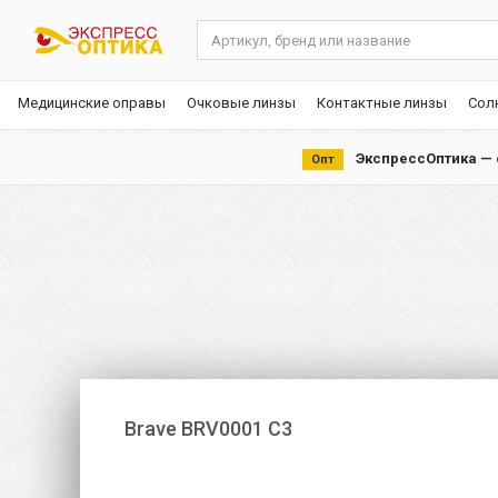
Медицинские оправы
Очковые линзы
Контактные линзы
Сол
ЭкспрессОптика — с
Опт
Brave BRV0001 C3