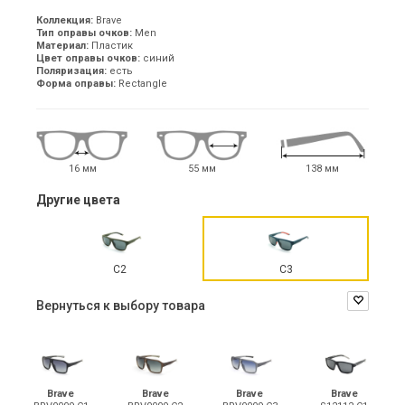
Коллекция:
Brave
Тип оправы очков:
Men
Материал:
Пластик
Цвет оправы очков:
синий
Поляризация:
есть
Форма оправы:
Rectangle
16 мм
55 мм
138 мм
Другие цвета
С2
С3
Вернуться к выбору товара
Brave
Brave
Brave
Brave