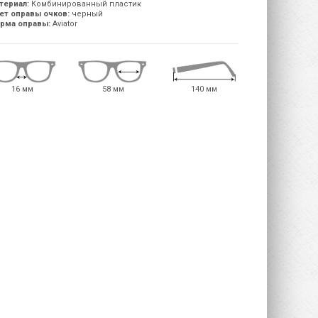
териал:
Комбинированный пластик
ет оправы очков:
черный
рма оправы:
Aviator
16 мм
58 мм
140 мм