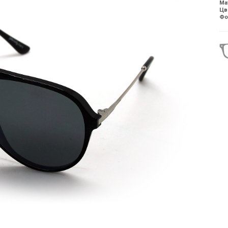
Ма
Цв
Фо