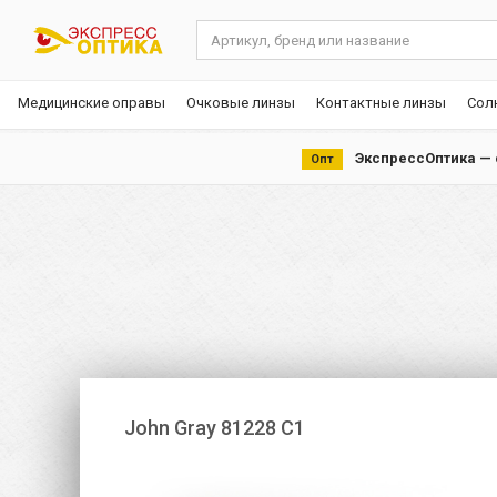
Медицинские оправы
Очковые линзы
Контактные линзы
Сол
ЭкспрессОптика — с
Опт
John Gray 81228 С1