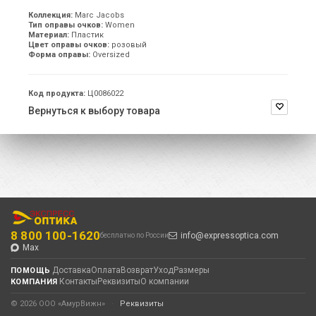
Коллекция:
Marc Jacobs
Тип оправы очков:
Women
Материал:
Пластик
Цвет оправы очков:
розовый
Форма оправы:
Oversized
Код продукта:
Ц0086022
Вернуться к выбору товара
8 800 100-1620
info@expressoptica.com
бесплатно по России
Max
Доставка
Оплата
Возврат
Уход
Размеры
ПОМОЩЬ
Контакты
Реквизиты
О компании
КОМПАНИЯ
© 2026 ООО «АмурВижн»
·
Реквизиты