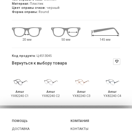
Материал:
Пластик
Цвет оправы очков:
черный
Форма оправы:
Round
20 мм
50 мм
145 мм
Код продукта:
Ц4513045
Вернуться к выбору товара
Amur
Amur
Amur
Amur
YX82240 C1
YX82240 C2
YX82240 C3
YX82240 C4
ПОМОЩЬ
КОМПАНИЯ
ДОСТАВКА
КОНТАКТЫ