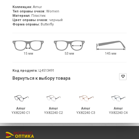
Коллекция:
Amur
Тип оправы очков:
Women
Материал:
Пластик
Цвет оправы очков:
черный
Форма оправы:
Butterfly
15 мм
53 мм
145 мм
Код продукта:
Ц4513491
Вернуться к выбору товара
Amur
Amur
Amur
Amur
YX82240 C1
YX82240 C2
YX82240 C3
YX82240 C4