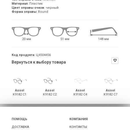
Материал:
Пластик
Цвет оправы очков:
черный
Форма оправы:
Round
20 мм
51 мм
148 мм
Код продукта:
Ц4504456
Вернуться к выбору товара
Assol
Assol
Assol
Assol
K9182 С1
K9182 С2
K9182 С4
K9182 С7
ПОМОЩЬ
КОМПАНИЯ
ДОСТАВКА
КОНТАКТЫ