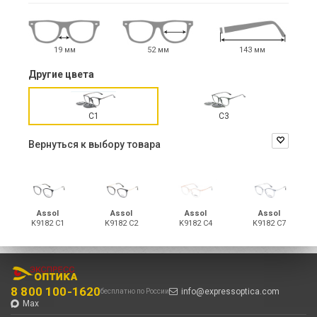
19 мм
52 мм
143 мм
Другие цвета
С1
С3
Вернуться к выбору товара
Assol
Assol
Assol
Assol
K9182 С1
K9182 С2
K9182 С4
K9182 С7
8 800 100-1620
info@expressoptica.com
бесплатно по России
Max