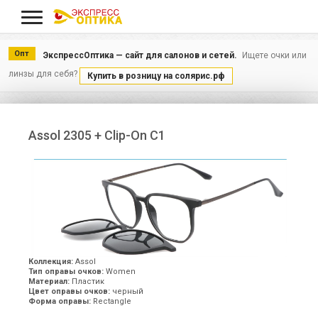
Меню
Опт
ЭкспрессОптика — сайт для салонов и сетей.
Ищете очки или
линзы для себя?
Купить в розницу на солярис.рф
Assol 2305 + Clip-On С1
Коллекция:
Assol
Тип оправы очков:
Women
Материал:
Пластик
Цвет оправы очков:
черный
Форма оправы:
Rectangle