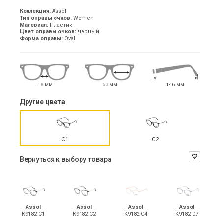
Коллекция:
Assol
Тип оправы очков:
Women
Материал:
Пластик
Цвет оправы очков:
черный
Форма оправы:
Oval
18 мм
53 мм
146 мм
Другие цвета
С1
С2
Вернуться к выбору товара
Assol
Assol
Assol
Assol
K9182 С1
K9182 С2
K9182 С4
K9182 С7