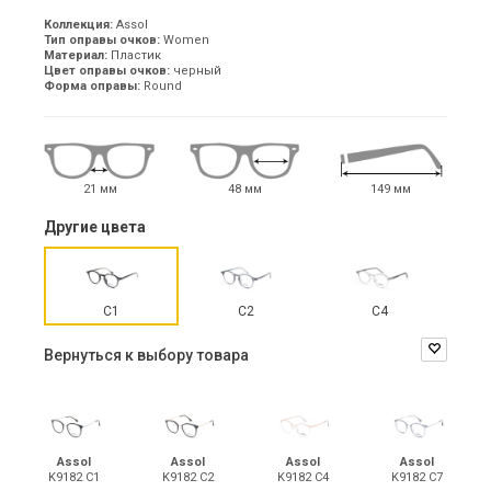
Коллекция:
Assol
Тип оправы очков:
Women
Материал:
Пластик
Цвет оправы очков:
черный
Форма оправы:
Round
21 мм
48 мм
149 мм
Другие цвета
C1
C2
C4
Вернуться к выбору товара
Assol
Assol
Assol
Assol
K9182 С1
K9182 С2
K9182 С4
K9182 С7