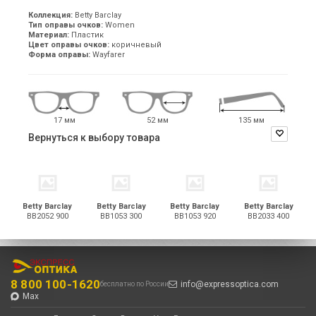
Коллекция:
Betty Barclay
Тип оправы очков:
Women
Материал:
Пластик
Цвет оправы очков:
коричневый
Форма оправы:
Wayfarer
17 мм
52 мм
135 мм
Вернуться к выбору товара
Betty Barclay
Betty Barclay
Betty Barclay
Betty Barclay
BB2052 900
BB1053 300
BB1053 920
BB2033 400
8 800 100-1620
info@expressoptica.com
бесплатно по России
Max