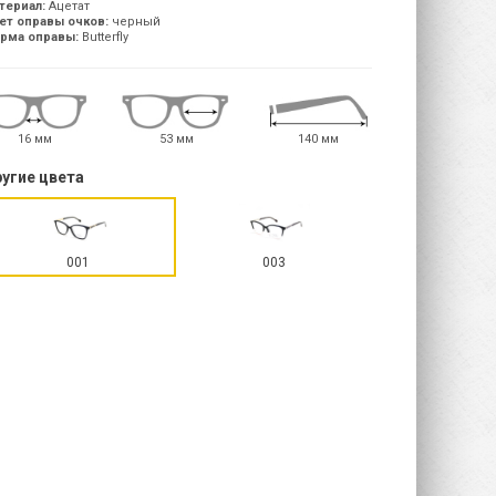
териал:
Ацетат
ет оправы очков:
черный
рма оправы:
Butterfly
16 мм
53 мм
140 мм
угие цвета
001
003