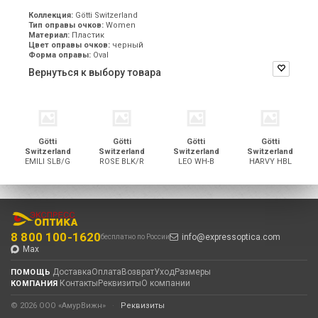
Коллекция:
Götti Switzerland
Тип оправы очков:
Women
Материал:
Пластик
Цвет оправы очков:
черный
Форма оправы:
Oval
Вернуться к выбору товара
Götti
Götti
Götti
Götti
Switzerland
Switzerland
Switzerland
Switzerland
EMILI SLB/G
ROSE BLK/R
LEO WH-B
HARVY HBL
8 800 100-1620
info@expressoptica.com
бесплатно по России
Max
Доставка
Оплата
Возврат
Уход
Размеры
ПОМОЩЬ
Контакты
Реквизиты
О компании
КОМПАНИЯ
© 2026 ООО «АмурВижн»
·
Реквизиты