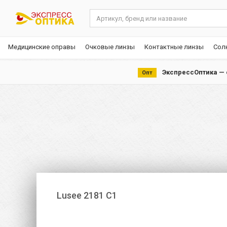
Медицинские оправы
Очковые линзы
Контактные линзы
Сол
ЭкспрессОптика — с
Опт
Lusee 2181 C1