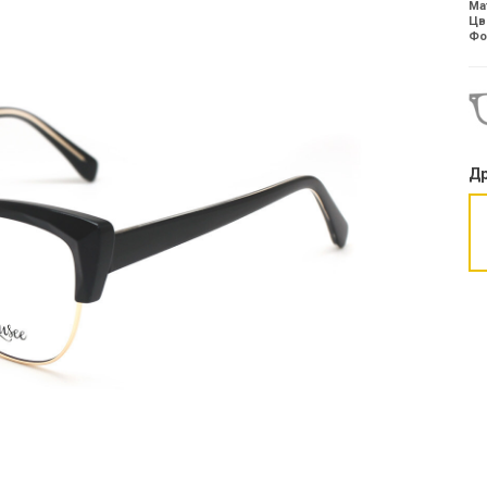
Ма
Цв
Фо
Др