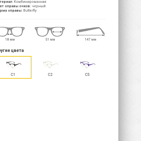
териал:
Комбинированная
ет оправы очков:
черный
рма оправы:
Butterfly
18 мм
51 мм
147 мм
угие цвета
C1
C2
C5