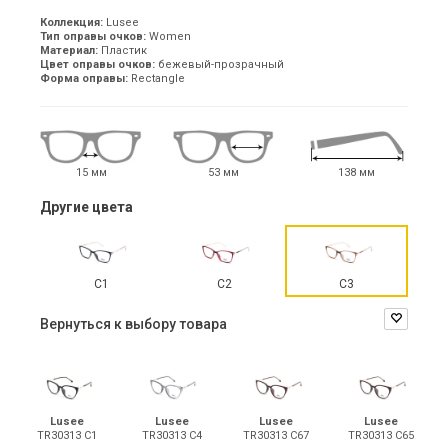
Коллекция:
Lusee
Тип оправы очков:
Women
Материал:
Пластик
Цвет оправы очков:
бежевый-прозрачный
Форма оправы:
Rectangle
15 мм
53 мм
138 мм
Другие цвета
C1
C2
C3
Вернуться к выбору товара
Lusee
Lusee
Lusee
Lusee
TR30313 C1
TR30313 C4
TR30313 C67
TR30313 C65