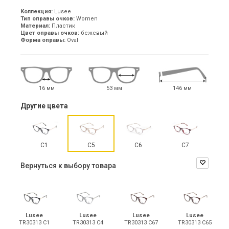
Коллекция:
Lusee
Тип оправы очков:
Women
Материал:
Пластик
Цвет оправы очков:
бежевый
Форма оправы:
Oval
16 мм
53 мм
146 мм
Другие цвета
C1
C5
C6
C7
Вернуться к выбору товара
Lusee
Lusee
Lusee
Lusee
TR30313 C1
TR30313 C4
TR30313 C67
TR30313 C65