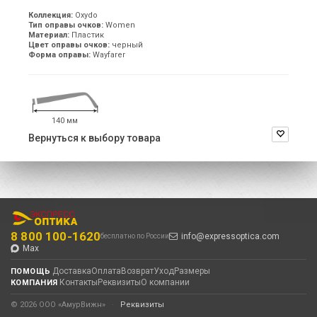
Коллекция:
Oxydo
Тип оправы очков:
Women
Материал:
Пластик
Цвет оправы очков:
черный
Форма оправы:
Wayfarer
140 мм
Вернуться к выбору товара
8 800 100-1620
info@expressoptica.com
бесплатно по России
Max
Доставка
Оплата
Возврат
Уход
Размеры
ПОМОЩЬ
Контакты
Реквизиты
О компании
КОМПАНИЯ
© 2026 ООО «АмурВижн»
·
Реквизиты