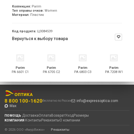
Коллекция:
Parim
Тип оправы очков:
Women
Материал:
Пластик
Код продукта:
Ц0084539
Вернуться к выбору товара
Parim
Parim
Parim
Parim
PA 6601 C1
PA 6705 C2
PA 6803 C3
PA 7208 W1
8 800 100-1620
info@expressoptica.com
бесплатно по России
Max
Доставка
Оплата
Возврат
Уход
Размеры
ПОМОЩЬ
Контакты
Реквизиты
О компании
КОМПАНИЯ
© 2026 ООО «АмурВижн»
·
Реквизиты