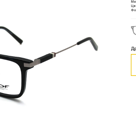
Ма
Цв
Фо
Др