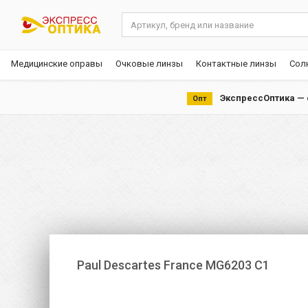
Медицинские оправы
Очковые линзы
Контактные линзы
Сол
ЭкспрессОптика — с
Опт
Paul Descartes France MG6203 С1