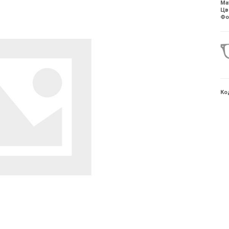
Ма
Цв
Фо
Ко