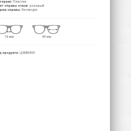
териал:
Пластик
ет оправы очков:
розовый
рма оправы:
Rectangle
16 мм
44 мм
д продукта:
Ц0085459