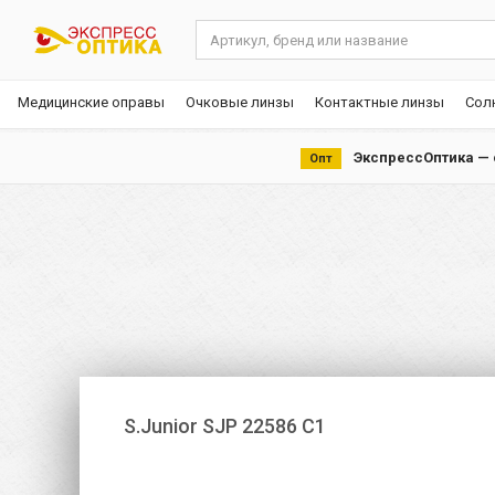
Медицинские оправы
Очковые линзы
Контактные линзы
Сол
ЭкспрессОптика — с
Опт
S.Junior SJP 22586 C1