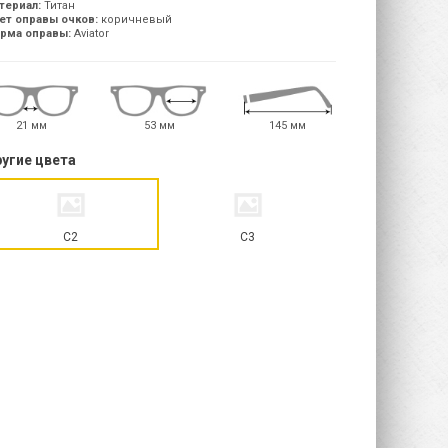
териал:
Титан
ет оправы очков:
коричневый
рма оправы:
Aviator
21 мм
53 мм
145 мм
угие цвета
C2
C3