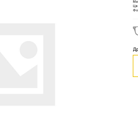
Ма
Цв
Фо
Др