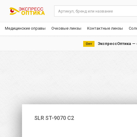
Медицинские оправы
Очковые линзы
Контактные линзы
Сол
ЭкспрессОптика — с
Опт
SLR ST-9070 C2