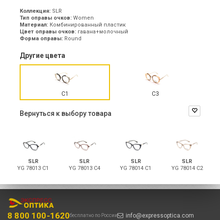
Коллекция:
SLR
Тип оправы очков:
Women
Материал:
Комбинированный пластик
Цвет оправы очков:
гавана+молочный
Форма оправы:
Round
Другие цвета
C1
C3
Вернуться к выбору товара
SLR
SLR
SLR
SLR
YG 78013 C1
YG 78013 C4
YG 78014 C1
YG 78014 C2
8 800 100-1620
info@expressoptica.com
бесплатно по России