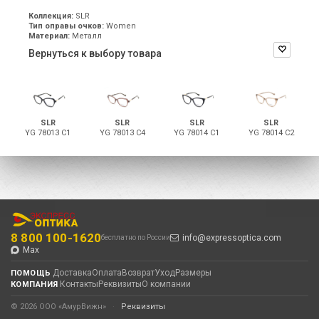
Коллекция:
SLR
Тип оправы очков:
Women
Материал:
Металл
Вернуться к выбору товара
SLR
SLR
SLR
SLR
YG 78013 C1
YG 78013 C4
YG 78014 C1
YG 78014 C2
8 800 100-1620
info@expressoptica.com
бесплатно по России
Max
Доставка
Оплата
Возврат
Уход
Размеры
ПОМОЩЬ
Контакты
Реквизиты
О компании
КОМПАНИЯ
© 2026 ООО «АмурВижн»
·
Реквизиты