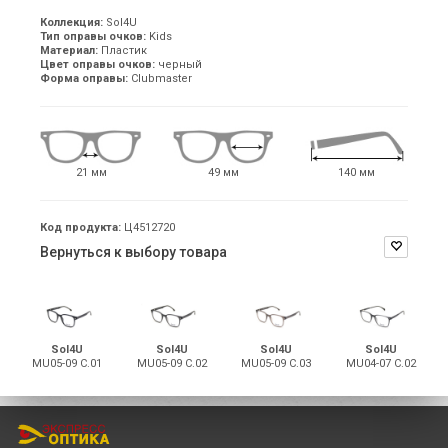
Коллекция:
Sol4U
Тип оправы очков:
Kids
Материал:
Пластик
Цвет оправы очков:
черный
Форма оправы:
Clubmaster
21 мм
49 мм
140 мм
Код продукта:
Ц4512720
Вернуться к выбору товара
Sol4U
Sol4U
Sol4U
Sol4U
MU05-09 C.01
MU05-09 C.02
MU05-09 C.03
MU04-07 C.02