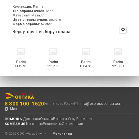
Коллекция:
Parim
Тип оправы очков:
Men
Материал:
Металл
Цвет оправы очков:
золото
Форма оправы:
Aviator
Вернуться к выбору товара
Parim
Parim
Parim
Parim
1112 S1
1212 K1
1304 S1
9210 V1
8 800 100-1620
info@expressoptica.com
бесплатно по России
Max
Доставка
Оплата
Возврат
Уход
Размеры
ПОМОЩЬ
Контакты
Реквизиты
О компании
КОМПАНИЯ
© 2026 ООО «АмурВижн»
·
Реквизиты