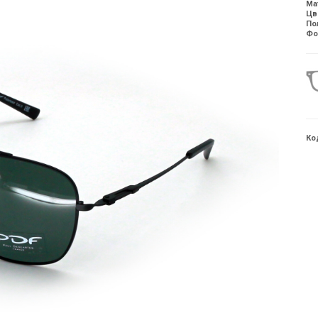
Ма
Цв
По
Фо
Ко