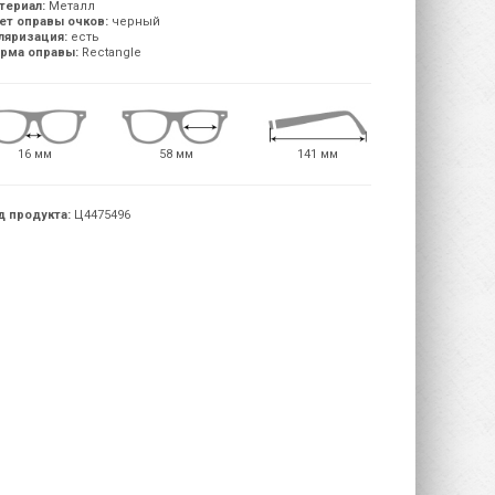
териал:
Металл
ет оправы очков:
черный
ляризация:
есть
рма оправы:
Rectangle
16 мм
58 мм
141 мм
д продукта:
Ц4475496