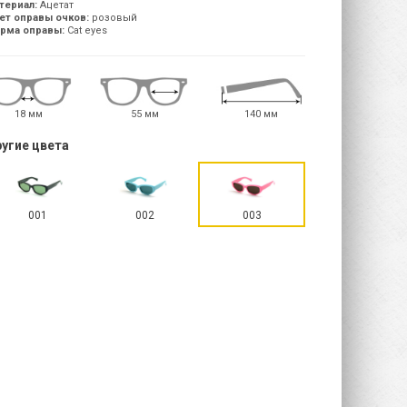
териал:
Ацетат
ет оправы очков:
розовый
рма оправы:
Cat eyes
18 мм
55 мм
140 мм
угие цвета
001
002
003