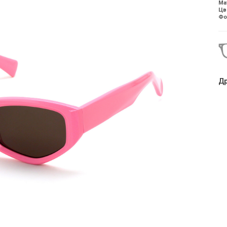
Ма
Цв
Фо
Др