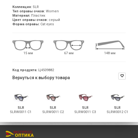
Коллекция:
SLR
Тип оправы очков:
Women
Материал:
Пластик
Цвет оправы очков:
серый
Форма оправы:
Cat eyes
15 мм
67 мм
148 мм
Код продукта:
Ц4509882
Вернуться к выбору товара
SLR
SLR
SLR
SLR
SLRW0011 С1
SLRW0011 С2
SLRW0011 С3
SLRW0012 С1