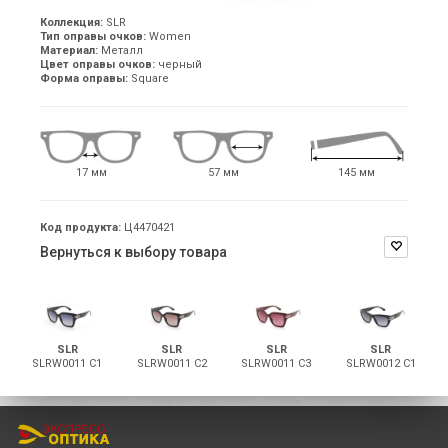
Коллекция:
SLR
Тип оправы очков:
Women
Материал:
Металл
Цвет оправы очков:
черный
Форма оправы:
Square
17 мм
57 мм
145 мм
Код продукта:
Ц4470421
Вернуться к выбору товара
SLR
SLR
SLR
SLR
SLRW0011 С1
SLRW0011 С2
SLRW0011 С3
SLRW0012 С1