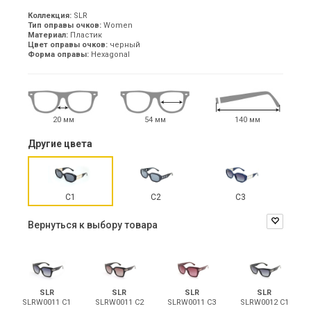
Коллекция:
SLR
Тип оправы очков:
Women
Материал:
Пластик
Цвет оправы очков:
черный
Форма оправы:
Hexagonal
20 мм
54 мм
140 мм
Другие цвета
С1
С2
С3
Вернуться к выбору товара
SLR
SLR
SLR
SLR
SLRW0011 С1
SLRW0011 С2
SLRW0011 С3
SLRW0012 С1