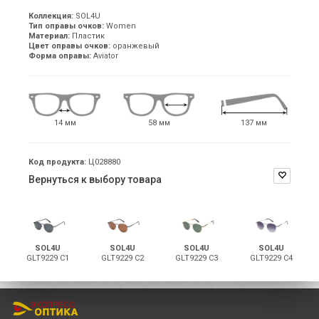
Коллекция:
SOL4U
Тип оправы очков:
Women
Материал:
Пластик
Цвет оправы очков:
оранжевый
Форма оправы:
Aviator
14 мм
58 мм
137 мм
Код продукта:
Ц028880
Вернуться к выбору товара
SOL4U
SOL4U
SOL4U
SOL4U
GLT9229 C1
GLT9229 C2
GLT9229 C3
GLT9229 C4