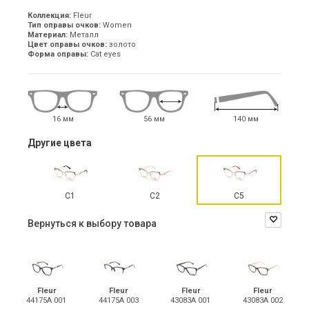
Коллекция:
Fleur
Тип оправы очков:
Women
Материал:
Металл
Цвет оправы очков:
золото
Форма оправы:
Cat eyes
16 мм
56 мм
140 мм
Другие цвета
C1
C2
C5
Вернуться к выбору товара
Fleur
Fleur
Fleur
Fleur
44175A 001
44175A 003
43083A 001
43083A 002