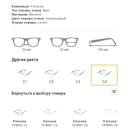
Коллекция:
Persona
Тип оправы очков:
Men
Материал:
Металл
Цвет оправы очков:
коричневый
Форма оправы:
Lector
22 мм
52 мм
140 мм
Другие цвета
С1
С2
С3
С4
Вернуться к выбору товара
Persona
Persona
Persona
Persona
TP8991 С1
TP8991 С2
TP8991 С3
TP8991 С4