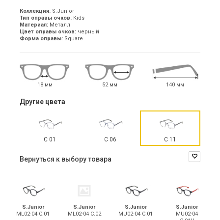
Коллекция:
S.Junior
Тип оправы очков:
Kids
Материал:
Металл
Цвет оправы очков:
черный
Форма оправы:
Square
18 мм
52 мм
140 мм
Другие цвета
C 01
C 06
C 11
Вернуться к выбору товара
S.Junior
S.Junior
S.Junior
S.Junior
ML02-04 C.02
ML02-04 C.01
MU02-04 C.01
MU02-04